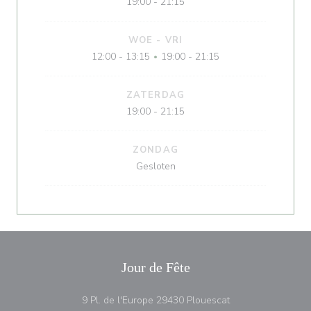
19:00 - 21:15
WOE
-
VRI
12:00 - 13:15
19:00 - 21:15
•
ZATERDAG
19:00 - 21:15
ZONDAG
Gesloten
Jour de Fête
((opent in een nie
9 Pl. de l'Europe 29430 Plouescat