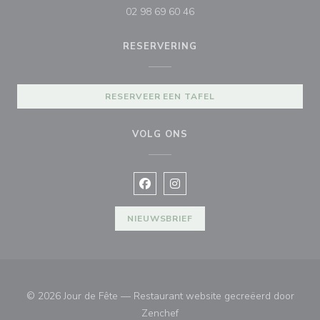
02 98 69 60 46
RESERVERING
RESERVEER EEN TAFEL
VOLG ONS
Facebook ((opent in een nieuw vens
Instagram ((opent in een nieu
NIEUWSBRIEF
© 2026 Jour de Fête — Restaurant website gecreëerd door
((opent in een nieuw venster))
Zenchef