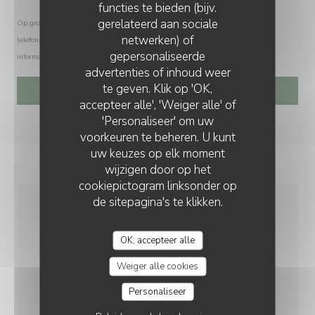
functies te bieden (bijv.
gerelateerd aan sociale
Op grond van de privacywetgeving heeft u het recht om u af te melden voor
netwerken) of
telefonische marketing via het Bel-me-niet Register:
bel-me-niet.nl
. Voor meer
gepersonaliseerde
informatie over hoe wij uw gegevens verwerken, zie ons
privacybeleid
.
JOUR DE FÊTE
advertenties of inhoud weer
te geven. Klik op 'OK,
accepteer alle', 'Weiger alle' of
'Personaliseer' om uw
voorkeuren te beheren. U kunt
uw keuzes op elk moment
wijzigen door op het
cookiepictogram linksonder op
de sitepagina's te klikken.
ALGEMENE INFORMATIE
OK, accepteer alle
Weiger alle cookies
KEUKEN
Regionale producten, Produits de saison,
Personaliseer
Biologisch, Eigengemaakt