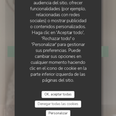
audiencia del sitio, ofrecer
funcionalidades (por ejemplo,
relacionadas con redes
sociales) o mostrar publicidad
RESTAURANT CONSCIENCIEUX
•
o contenidos personalizados.
JOUR DE FÊTE
Haga clic en 'Aceptar todo',
Jour de Fête
'Rechazar todo' o
'Personalizar' para gestionar
sus preferencias. Puede
RESERVAR UNA MESA
cambiar sus opciones en
cualquier momento haciendo
clic en el icono de cookie en la
parte inferior izquierda de las
páginas del sitio.
OK, aceptar todas
Denegar todas las cookies
Personalizar