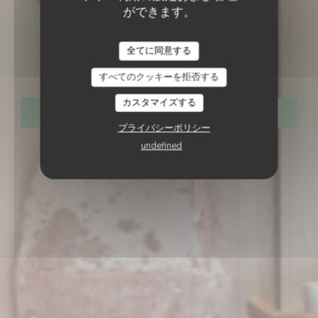
ができます。
RESTAURANT CONSCIENCIEUX
•
全てに同意する
JOUR DE FÊTE
Jour de Fête
すべてのクッキーを拒否する
カスタマイズする
予約
プライバシーポリシー
undefined